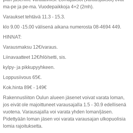
ma-pe ja pe-ma. Vuodepaikkoja 4+2 (2mh).
Varaukset tehtävä 11.3 - 15.3.
klo 9.00 -15.00 välisenä aikana numerosta 08-4694 449.
HINNAT:
Varausmaksu 12€/varaus.
Liinavaatteet 12€/hlö/setti, sis.
kylpy- ja pikkupyyhkeen.
Loppusiivous 65€.
Kok.hinta 89€ - 149€
Rakennusliiton Oulun alueen jäsenet voivat varata loman,
jos eivät ole majoittuneet varausajalla 1.5 - 30.9 edellisenä
vuotena. Varausajalla voi varata yhden loman/jäsen.
Pidettyään loman jäsen voi varata varausajan ulkopuolisia
lomia rajoituksetta.