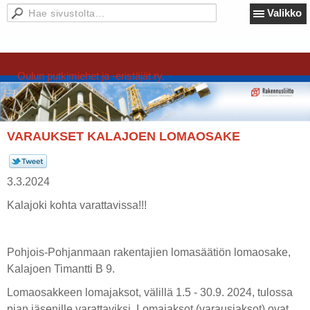
Valikko
Oulun putkimiehet ja -eristäjät ry.
VARAUKSET KALAJOEN LOMAOSAKE
3.3.2024
Kalajoki kohta varattavissa!!!
Pohjois-Pohjanmaan rakentajien lomasäätiön lomaosake,
Kalajoen Timantti B 9.
Lomaosakkeen lomajaksot, välillä 1.5 - 30.9. 2024, tulossa
pian jäsenille varattaviksi. Lomajaksot (varausjaksot) ovat