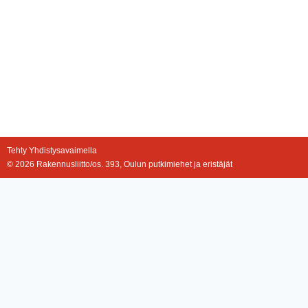
Tehty Yhdistysavaimella
©
2026 Rakennusliitto/os. 393, Oulun putkimiehet ja eristäjät