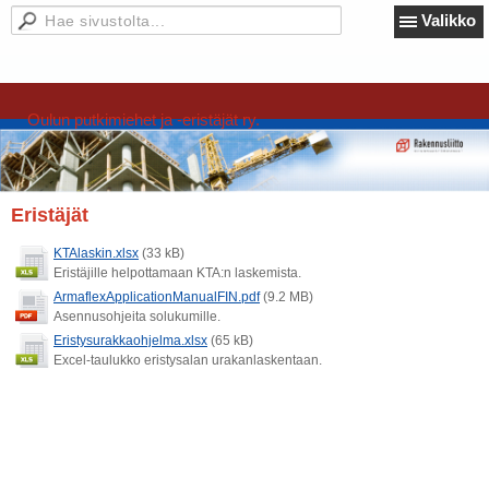
Valikko
Oulun putkimiehet ja -eristäjät ry.
Eristäjät
KTAlaskin.xlsx
(33 kB)
Eristäjille helpottamaan KTA:n laskemista.
ArmaflexApplicationManualFIN.pdf
(9.2 MB)
Asennusohjeita solukumille.
Eristysurakkaohjelma.xlsx
(65 kB)
Excel-taulukko eristysalan urakanlaskentaan.