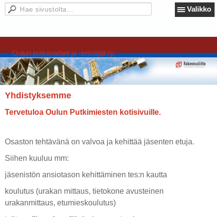
Valikko
Oulun putkimiehet ja -eristäjät ry.
Yhdistyksemme
Tervetuloa Oulun Putkimiesten kotisivuille.
Osaston tehtävänä on valvoa ja kehittää jäsenten etuja.
Siihen kuuluu mm:
jäsenistön ansiotason kehittäminen tes:n kautta
koulutus (urakan mittaus, tietokone avusteinen
urakanmittaus, etumieskoulutus)