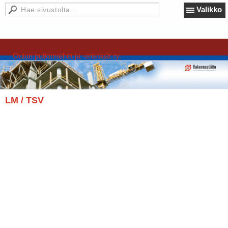
Valikko
Oulun putkimiehet ja -eristäjät ry.
LM / TSV