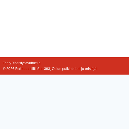
Tehty Yhdistysavaimella
©
2026 Rakennusliitto/os. 393, Oulun putkimiehet ja eristäjät