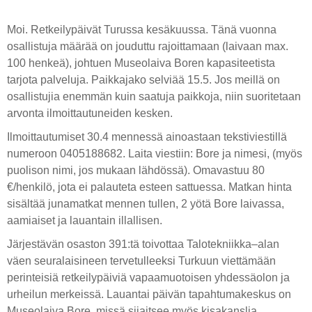
Moi. Retkeilypäivät Turussa kesäkuussa. Tänä vuonna
osallistuja määrää on jouduttu rajoittamaan (laivaan max.
100 henkeä), johtuen Museolaiva Boren kapasiteetista
tarjota palveluja. Paikkajako selviää 15.5. Jos meillä on
osallistujia enemmän kuin saatuja paikkoja, niin suoritetaan
arvonta ilmoittautuneiden kesken.
Ilmoittautumiset 30.4 mennessä ainoastaan tekstiviestillä
numeroon 0405188682. Laita viestiin: Bore ja nimesi, (myös
puolison nimi, jos mukaan lähdössä). Omavastuu 80
€/henkilö, jota ei palauteta esteen sattuessa. Matkan hinta
sisältää junamatkat mennen tullen, 2 yötä Bore laivassa,
aamiaiset ja lauantain illallisen.
Järjestävän osaston 391:tä toivottaa Talotekniikka–alan
väen seuralaisineen tervetulleeksi Turkuun viettämään
perinteisiä retkeilypäiviä vapaamuotoisen yhdessäolon ja
urheilun merkeissä. Lauantai päivän tapahtumakeskus on
Museolaiva Bore, missä sijaitsee myös kisakanslia.