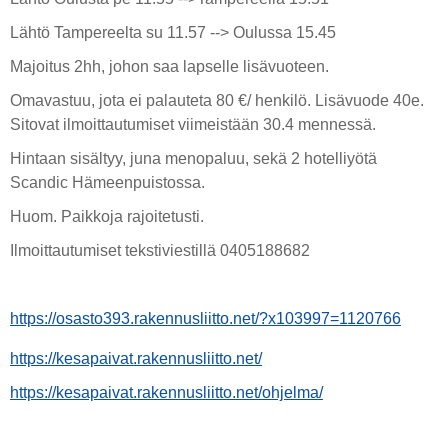
Lähtö Tampereelta su 11.57 --> Oulussa 15.45
Majoitus 2hh, johon saa lapselle lisävuoteen.
Omavastuu, jota ei palauteta 80 €/ henkilö. Lisävuode 40e.
Sitovat ilmoittautumiset viimeistään 30.4 mennessä.
Hintaan sisältyy, juna menopaluu, sekä 2 hotelliyötä
Scandic Hämeenpuistossa.
Huom. Paikkoja rajoitetusti.
Ilmoittautumiset tekstiviestillä 0405188682
https://osasto393.rakennusliitto.net/?x103997=1120766
https://kesapaivat.rakennusliitto.net/
https://kesapaivat.rakennusliitto.net/ohjelma/