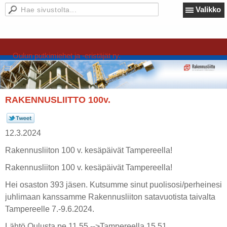
Valikko
Oulun putkimiehet ja -eristäjät ry.
RAKENNUSLIITTO 100v.
12.3.2024
Rakennusliiton 100 v. kesäpäivät Tampereella!
Rakennusliiton 100 v. kesäpäivät Tampereella!
Hei osaston 393 jäsen. Kutsumme sinut puolisosi/perheinesi
juhlimaan kanssamme Rakennusliiton satavuotista taivalta
Tampereelle 7.-9.6.2024.
Lähtö Oulusta pe 11.55 -->Tampereella 15.51