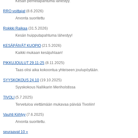
Kesän perhetapahtuma lähestyy.
RRO voittajat
(8.6.2026)
Arvonta suoritettu
Rokkki Raikaa
(31.5.2026)
Kesän huipputapahtuma lähestyy!
KESÄPÄIVÄT KUOPIO
(21.5.2026)
Kaikki mukaan kesäjuhlaan!
PIKKUJOULUT 29.11-25
(8.11.2025)
Taas olisi aika kokoontua yhteiseen joulupöytään.
SYYSKOKOUS 24.10
(19.10.2025)
Syyskokous Nallikarin Meriholstissa
TIVOLI
(5.7.2025)
Tervetuloa viettämään mukavaa päivää Tivoliin!
Vauhti Kiihtyy
(7.6.2025)
Arvonta suoritettu.
seuraavat 10 »