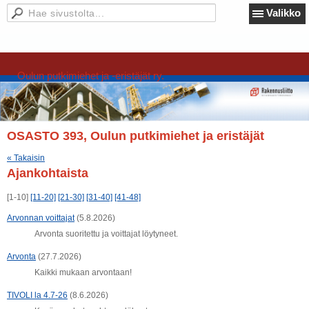
Valikko
Oulun putkimiehet ja -eristäjät ry.
OSASTO 393, Oulun putkimiehet ja eristäjät
« Takaisin
Ajankohtaista
[1-10]
[11-20]
[21-30]
[31-40]
[41-48]
Arvonnan voittajat
(5.8.2026)
Arvonta suoritettu ja voittajat löytyneet.
Arvonta
(27.7.2026)
Kaikki mukaan arvontaan!
TIVOLI la 4.7-26
(8.6.2026)